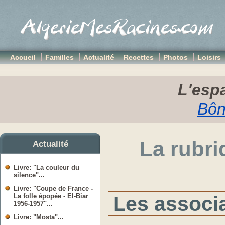
Accueil
Familles
Actualité
Recettes
Photos
Loisirs
L'espa
Bôn
La rubri
Actualité
Livre: "La couleur du
silence"...
Livre: "Coupe de France -
Les associ
La folle épopée - El-Biar
1956-1957"...
Livre: "Mosta"...